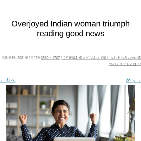
Overjoyed Indian woman triumph
reading good news
公開日時:
2021年4月17日
2560 × 1707
(
【初級編】個人ビジネスで取り入れるべき○○○の⑤
つのメリットとは！
)
← 前へ
次へ →