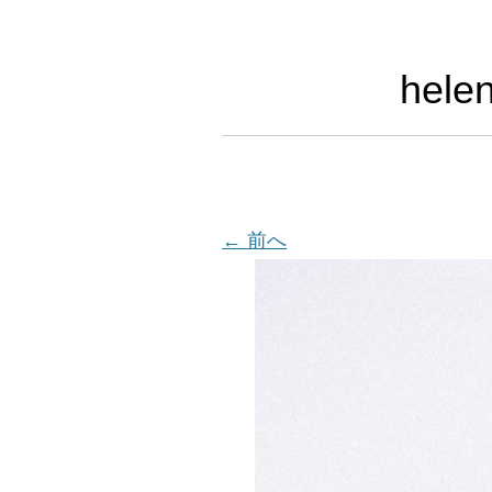
hele
← 前へ