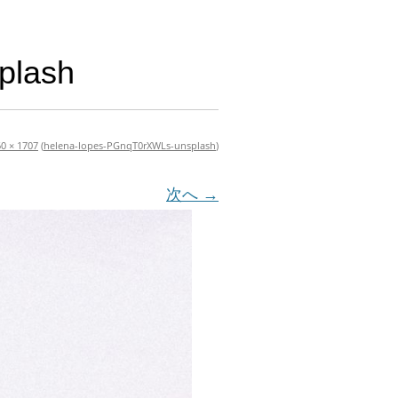
plash
0 × 1707
(
helena-lopes-PGnqT0rXWLs-unsplash
)
次へ →