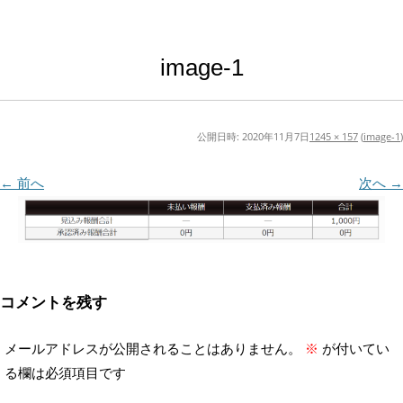
image-1
公開日時:
2020年11月7日
1245 × 157
(
image-1
)
← 前へ
次へ →
コメントを残す
メールアドレスが公開されることはありません。
※
が付いてい
る欄は必須項目です