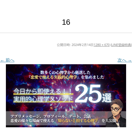
16
公開日時:
2024年2月14日
1280 × 670
(
LINE登録特典
)
← 前へ
次へ →