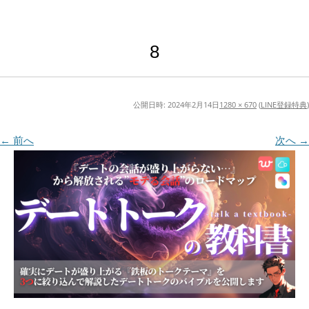
8
公開日時:
2024年2月14日
1280 × 670
(
LINE登録特典
)
← 前へ
次へ →