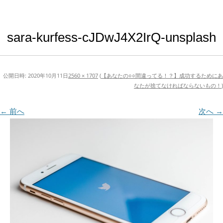
sara-kurfess-cJDwJ4X2IrQ-unsplash
公開日時:
2020年10月11日
2560 × 1707
(
【あなたの○○間違ってる！？】成功するためにあ
なたが捨てなければならないもの！
)
← 前へ
次へ →