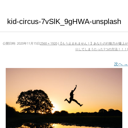
kid-circus-7vSlK_9gHWA-unsplash
公開日時:
2020年11月15日
2560 × 1920
(
【もう止まれません！】あなたの行動力が爆上が
りしてしまうたった1つの方法！！！
)
次へ →