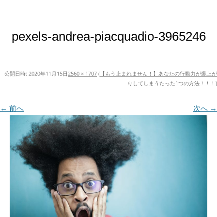
pexels-andrea-piacquadio-3965246
公開日時:
2020年11月15日
2560 × 1707
(
【もう止まれません！】あなたの行動力が爆上が
りしてしまうたった1つの方法！！！
)
← 前へ
次へ →