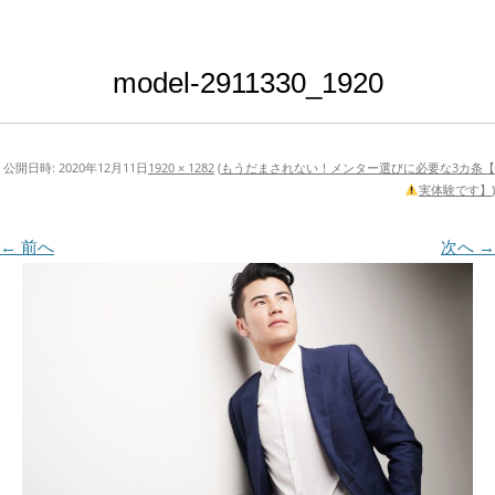
model-2911330_1920
公開日時:
2020年12月11日
1920 × 1282
(
もうだまされない！メンター選びに必要な3カ条【
実体験です】
)
← 前へ
次へ →