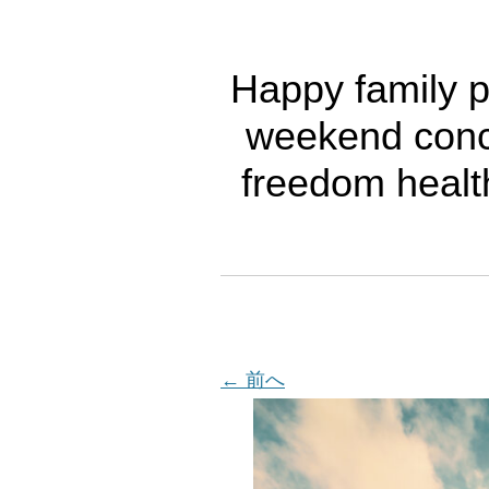
Happy family p
weekend concep
freedom healt
← 前へ