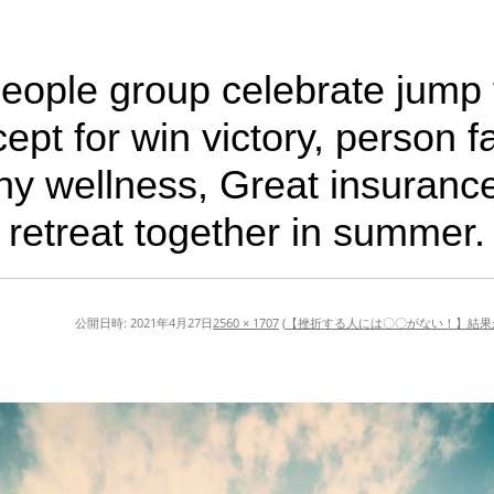
eople group celebrate jump f
t for win victory, person fai
hy wellness, Great insuranc
retreat together in summer.
公開日時:
2021年4月27日
2560 × 1707
(
【挫折する人には〇〇がない！】結果