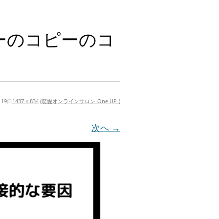
ーのコピーのコ
月19日
1437 × 834
(
恋愛オンラインサロン-One UP-
)
次へ →