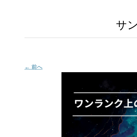
サン
← 前へ