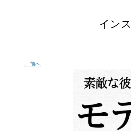
インス
← 前へ