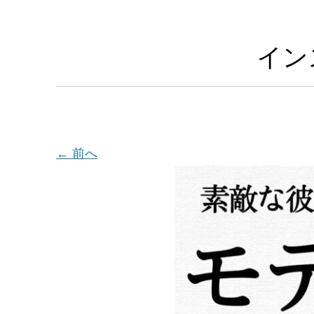
イン
← 前へ