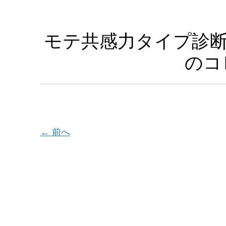
モテ共感力タイプ診断
のコ
← 前へ