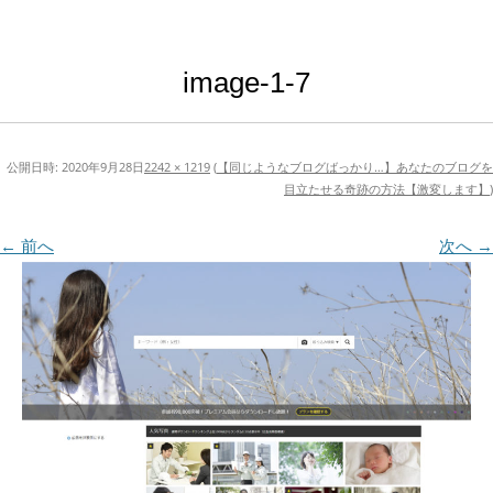
image-1-7
公開日時:
2020年9月28日
2242 × 1219
(
【同じようなブログばっかり…】あなたのブログを
目立たせる奇跡の方法【激変します】
)
← 前へ
次へ →