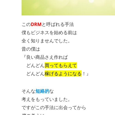
この
DRM
と呼ばれる手法
僕もビジネスを始める前は
全く知りませんでした。
昔の僕は
『良い商品さえ作れば
どんどん
買ってもらえて
どんどん
稼げるようになる
！』
そんな
短絡的
な
考えをもっていました。
ですがこの手法に出会ってから