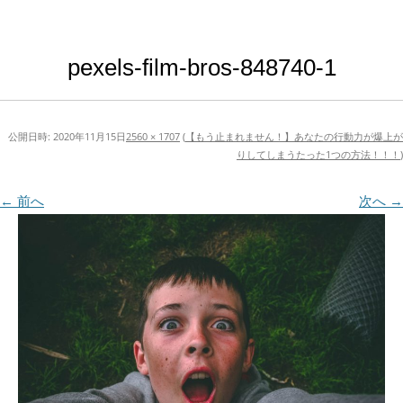
pexels-film-bros-848740-1
公開日時:
2020年11月15日
2560 × 1707
(
【もう止まれません！】あなたの行動力が爆上が
りしてしまうたった1つの方法！！！
)
← 前へ
次へ →