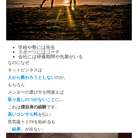
学校や塾には先生
スポーツにはコーチ
会社には研修期間や先輩がいる
なのになぜ
ネットビジネスは
人から教わろうとしない
のか。
もちろん
メンターの選び方を間違えば
取り返しのつかないこと
に…
これは
僕自身の経験
です。
高いコンサル料
を払い
意気揚々とFXを始めるも
「
結果
」が出ない。