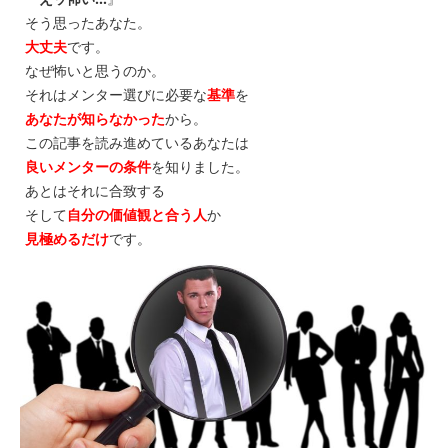
そう思ったあなた。
大丈夫
です。
なぜ怖いと思うのか。
それはメンター選びに必要な
基準
を
あなたが知らなかった
から。
この記事を読み進めているあなたは
良いメンターの条件
を知りました。
あとはそれに合致する
そして
自分の価値観と合う人
か
見極めるだけ
です。