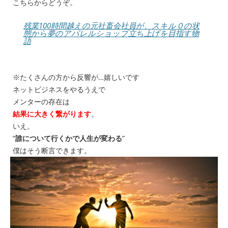
こちらからどうぞ。
残業100時間越えの元社畜会社員が、スキル０の状
態から夢のアパレルショップ立ち上げを目指す物
語
※たくさんの方から反響が…嬉しいです
ネットビジネスをやるうえで
メンターの存在は
結果に大きく繋がります
。
いえ。
”
誰について行くかで人生が変わる
”
僕はそう断言できます。