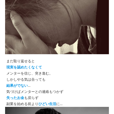
まだ取り返せると
現実を認めたくなくて
メンターを信じ、突き進む。
しかしやる気は合っても
結果がでない
…
気づけばメンターとの連絡もつかず
失ったお金
も戻らず
副業を始める前より
ひどい生活
に…