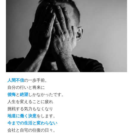
人間不信
の一歩手前。
自分の行いと将来に
後悔
と
絶望
しかなかったです。
人生を変えることに疲れ
挑戦する気力もなくなり
地道に働く決意
をします。
今までの生活と変わらない
会社と自宅の往復の日々。