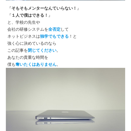
『
そもそもメンターなんていらない！
』
『
１人で僕はできる！
』
と、学校の先生や
会社の研修システムを
全否定
して
ネットビジネスは
独学でもできる
！と
強く心に決めているのなら
この記事を
閉じてください
。
あなたの貴重な時間を
僕も
奪いたくはありません
。