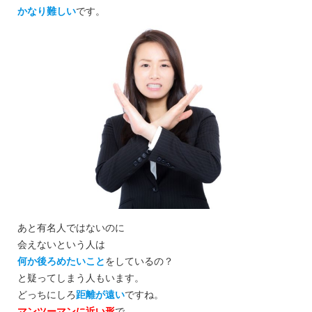
かなり難しい
です。
あと有名人ではないのに
会えないという人は
何か後ろめたいこと
をしているの？
と疑ってしまう人もいます。
どっちにしろ
距離が遠い
ですね。
マンツーマンに近い形
で