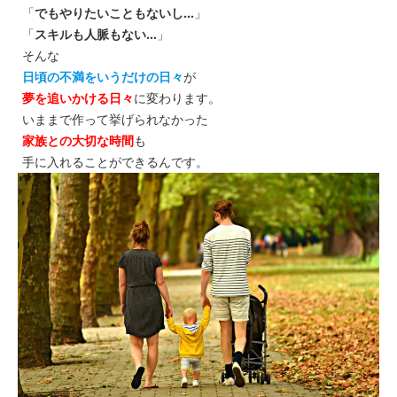
「
でもやりたいこともないし…
」
「
スキルも人脈もない…
」
そんな
日頃の不満をいうだけの日々
が
夢を追いかける日々
に変わります。
いままで作って挙げられなかった
家族との大切な時間
も
手に入れることができるんです。