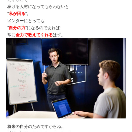
稼げる人材になってもらわないと
”
私が困る
”。
メンターにとっても
”
自分の力
”になるのであれば
常に
全力で教えてくれる
はず。
将来の自分のためですからね。