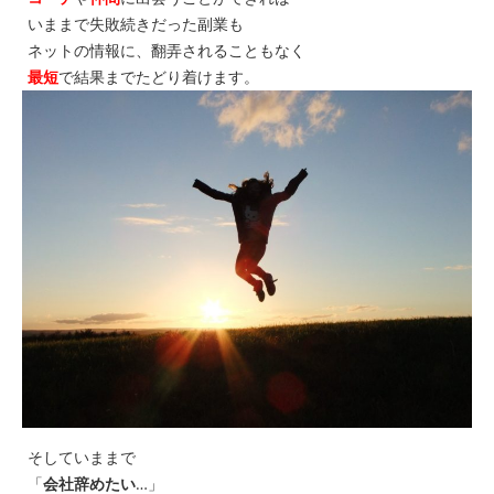
いままで失敗続きだった副業も
ネットの情報に、翻弄されることもなく
最短
で結果までたどり着けます。
そしていままで
「
会社辞めたい
…
」