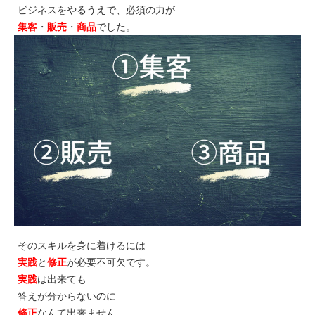
ビジネスをやるうえで、必須の力が
集客
・
販売
・
商品
でした。
そのスキルを身に着けるには
実践
と
修正
が必要不可欠です。
実践
は出来ても
答えが分からないのに
修正
なんて出来ません。