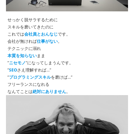
せっかく脱サラするために
スキルを磨いてきたのに
これでは
会社員とおんなじ
です。
会社が無ければ
仕事がない
。
テクニックに溺れ
本質を知らない
まま
”
ニセモノ
”になってしまうんです。
”
SEO
さえ理解すれば…”
”
プログラミングスキル
を磨けば…”
フリーランスになれる
なんてことは
絶対にありません
。